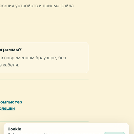
яжения устройств и приема файла
рограммы?
 в современном браузере, без
 кабеля.
 компьютер
 флешки
Cookie