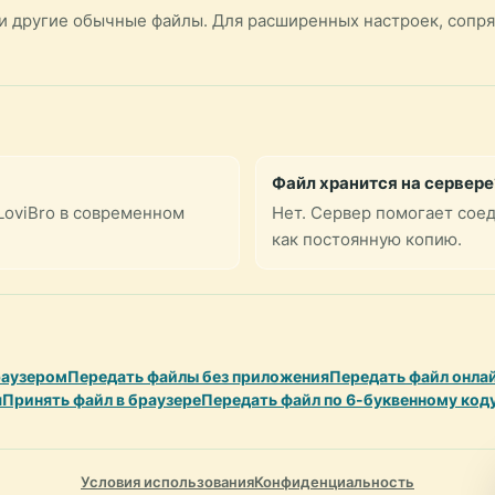
и и другие обычные файлы. Для расширенных настроек, сопр
Файл хранится на сервере
LoviBro в современном
Нет. Сервер помогает соед
как постоянную копию.
раузером
Передать файлы без приложения
Передать файл онла
я
Принять файл в браузере
Передать файл по 6-буквенному код
Условия использования
Конфиденциальность